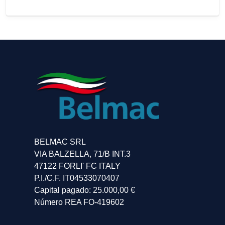
80, FT-81, FT-80, HS-310, BONEL, BONNEL, BONELL
BELMAC SRL
VIA BALZELLA, 71/B INT.3
47122 FORLI' FC ITALY
P.I./C.F. IT04533070407
Capital pagado: 25.000,00 €
Número REA FO-419602