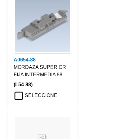
A0654-88
MORDAZA SUPERIOR
FIJA INTERMEDIA 88
(L54-88)
SELECCIONE