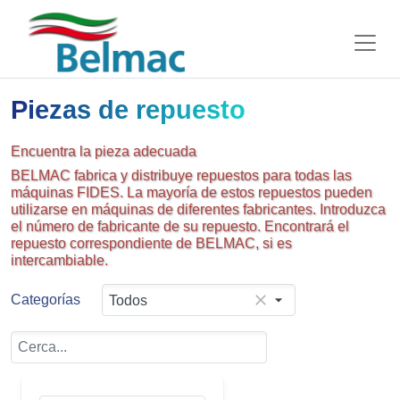
Piezas de repuesto
Encuentra la pieza adecuada
BELMAC fabrica y distribuye repuestos para todas las
máquinas FIDES. La mayoría de estos repuestos pueden
utilizarse en máquinas de diferentes fabricantes. Introduzca
el número de fabricante de su repuesto. Encontrará el
repuesto correspondiente de BELMAC, si es
intercambiable.
Categorías
Todos