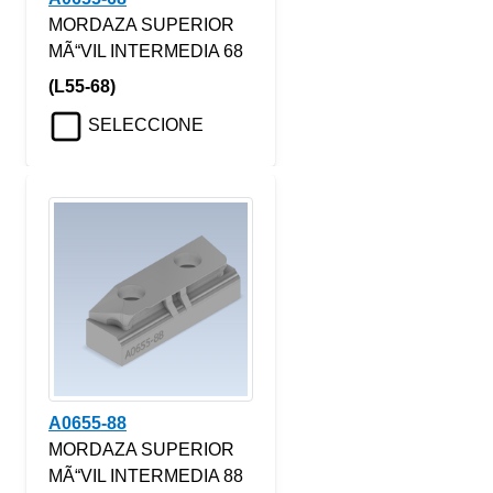
MORDAZA SUPERIOR
MÃ“VIL INTERMEDIA 68
(L55-68)
SELECCIONE
A0655-88
MORDAZA SUPERIOR
MÃ“VIL INTERMEDIA 88