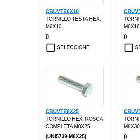
CBUVTE6X10
CBUV
TORNILLO TESTA HEX.
TORNI
M6X10
M6X16
()
()
SELECCIONE
S
CBUVTE8X25
CBUV
TORNILLO HEX. ROSCA
TORNI
COMPLETA M8X25
M8X30
(UNI5739-M8X25)
()