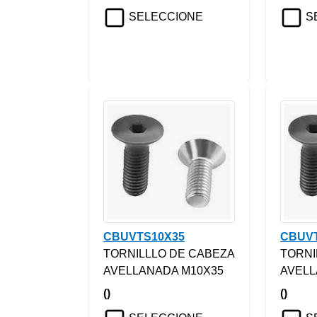
SELECCIONE
S
CBUVTS10X35
CBUV
TORNILLLO DE CABEZA
TORNI
AVELLANADA M10X35
AVELL
()
()