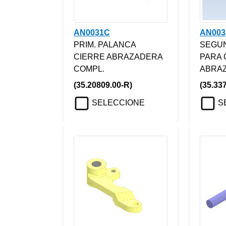
AN0031C
AN003
PRIM. PALANCA
SEGU
CIERRE ABRAZADERA
PARA 
COMPL.
ABRA
(35.20809.00-R)
(35.33
SELECCIONE
S