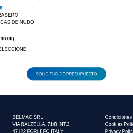
6
RASERO
CAS DE NUDO
730.00)
ELECCIONE
SOLICITUD DE PRESUPUESTO
BELMAC SRL
Condiciones 
VIA BALZELLA, 71/B INT.3
Cookies Poli
47122 FORLI' FC ITALY
Privacy Polic