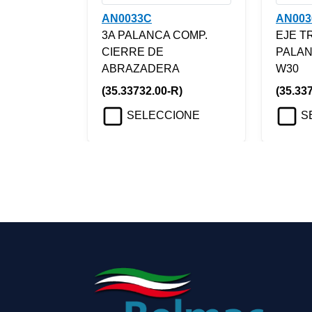
AN0033C
AN003
3A PALANCA COMP.
EJE T
CIERRE DE
PALAN
ABRAZADERA
W30
(35.33732.00-R)
(35.33
SELECCIONE
S