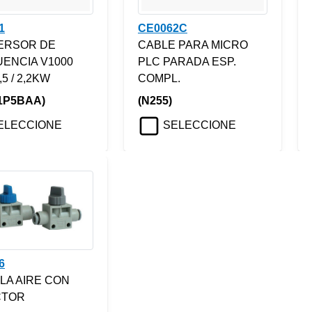
1
CE0062C
ERSOR DE
CABLE PARA MICRO
ENCIA V1000
PLC PARADA ESP.
,5 / 2,2KW
COMPL.
1P5BAA)
(N255)
ELECCIONE
SELECCIONE
6
LA AIRE CON
CTOR