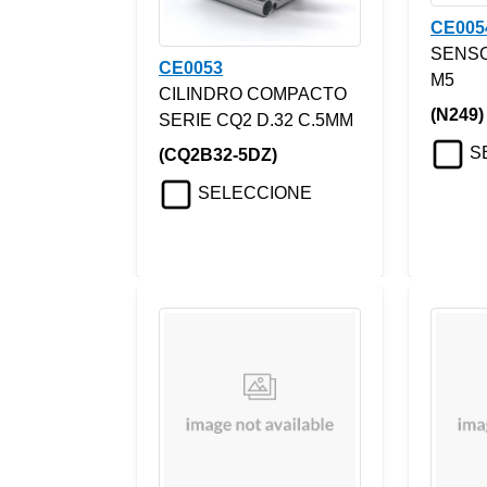
CE005
SENSO
CE0053
M5
CILINDRO COMPACTO
(N249)
SERIE CQ2 D.32 C.5MM
S
(CQ2B32-5DZ)
SELECCIONE