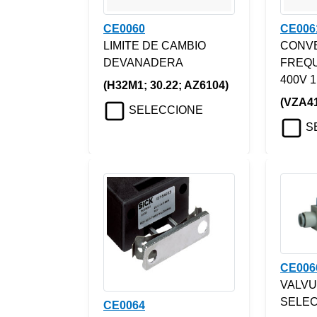
CE0060
CE006
LIMITE DE CAMBIO
CONV
DEVANADERA
FREQU
400V 1
(H32M1; 30.22; AZ6104)
(VZA4
SELECCIONE
S
CE006
VALVU
SELE
CE0064