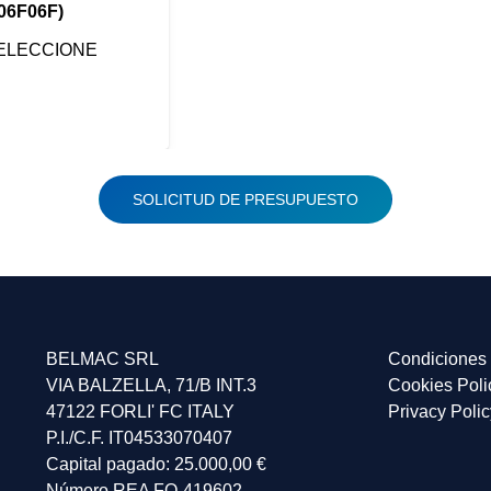
06F06F)
ELECCIONE
SOLICITUD DE PRESUPUESTO
BELMAC SRL
Condiciones 
VIA BALZELLA, 71/B INT.3
Cookies Poli
47122 FORLI' FC ITALY
Privacy Polic
P.I./C.F. IT04533070407
Capital pagado: 25.000,00 €
Número REA FO-419602