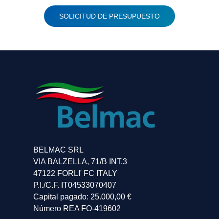
SOLICITUD DE PRESUPUESTO
BELMAC SRL
VIA BALZELLA, 71/B INT.3
47122 FORLI' FC ITALY
P.I./C.F. IT04533070407
Capital pagado: 25.000,00 €
Número REA FO-419602