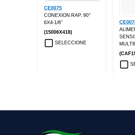
CE0075
CONEXION RAP. 90°
CE007
6X4-1/8"
ALIME
(15006X418)
SENS
SELECCIONE
MULTI
(CAF1
S