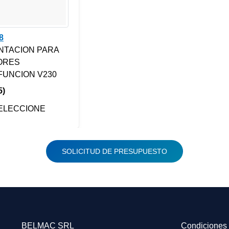
8
NTACION PARA
ORES
FUNCION V230
5)
ELECCIONE
SOLICITUD DE PRESUPUESTO
BELMAC SRL
Condiciones 