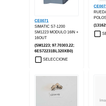
CE007
RUEDA
POLO
CE0071
(13162
SIMATIC S7-1200
SM1223 MODULO 16IN +
S
16OUT
(SM1223; 97.70303.22;
6ES72231BL320XB0)
SELECCIONE