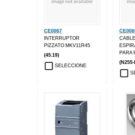
CE0067
CE006
INTERRUPTOR
CABLE
PIZZATO MKV11R45
ESPIR
PARA 
(45.19)
(N255-
SELECCIONE
S