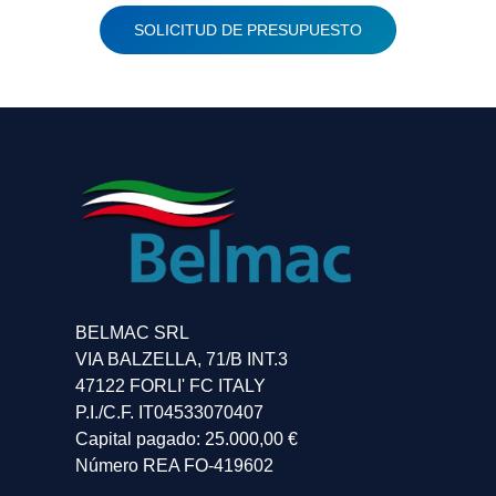
SOLICITUD DE PRESUPUESTO
BELMAC SRL
VIA BALZELLA, 71/B INT.3
47122 FORLI' FC ITALY
P.I./C.F. IT04533070407
Capital pagado: 25.000,00 €
Número REA FO-419602