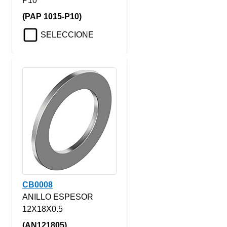
P10
(PAP 1015-P10)
SELECCIONE
CB0008
ANILLO ESPESOR
12X18X0.5
(AN121805)